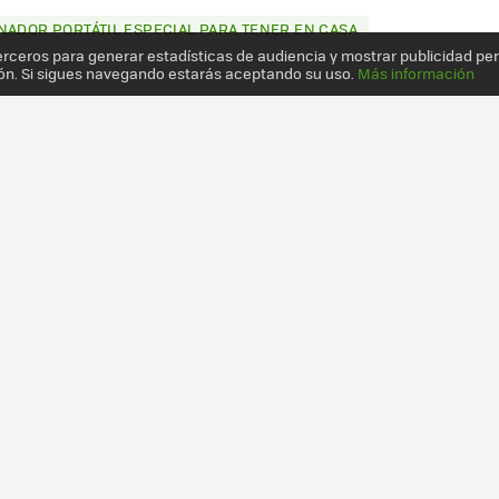
NADOR PORTÁTIL ESPECIAL PARA TENER EN CASA
erceros para generar estadísticas de audiencia y mostrar publicidad pe
ón. Si sigues navegando estarás aceptando su uso.
Más información