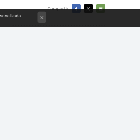
Compartir
rsonalizada
FACEBOOK
X
E-
×
MAIL