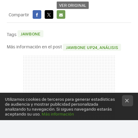
VER ORIGINAL
Compartir
FACEBOOK
X
E-
MAIL
JAWBONE
Tags
Más información en el post
JAWBONE UP24, ANÁLISIS
Utilizamos cookies de terceros para generar estadísticas
de audiencia y mostrar publicidad personalizada
analizando tu navegación. Si sigues navegando estarás
aceptando su uso.
Más información