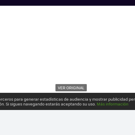
VER ORIGINAL
erceros para generar estadísticas de audiencia y mostrar publicidad pe
ón. Si sigues navegando estarás aceptando su uso.
Más información
ISIS