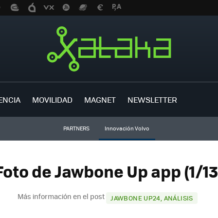
ENCIA
MOVILIDAD
MAGNET
NEWSLETTER
PARTNERS
Innovación Volvo
Foto de Jawbone Up app (1/13
Más información en el post
JAWBONE UP24, ANÁLISIS