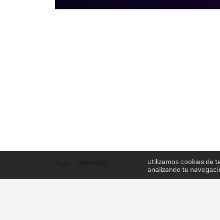
Utilizamos cookies de t
JAWBONE
Tags
analizando tu navegaci
Más información en el post
JAWBONE UP24, ANÁL