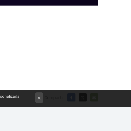
rsonalizada
Compartir
×
FACEBOOK
X
E-
MAIL