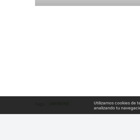
Utilizamos cookies de t
JAWBONE
Tags
analizando tu navegaci
Más información en el post
JAWBONE UP24, ANÁL