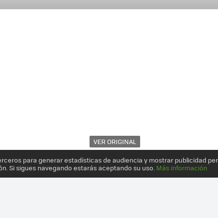
VER ORIGINAL
erceros para generar estadísticas de audiencia y mostrar publicidad pe
ón. Si sigues navegando estarás aceptando su uso.
Más información
ISIS