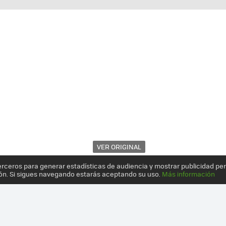
VER ORIGINAL
erceros para generar estadísticas de audiencia y mostrar publicidad pe
ón. Si sigues navegando estarás aceptando su uso.
Más información
ISIS