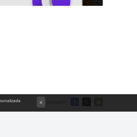
rsonalizada
Compartir
×
FACEBOOK
X
E-
MAIL