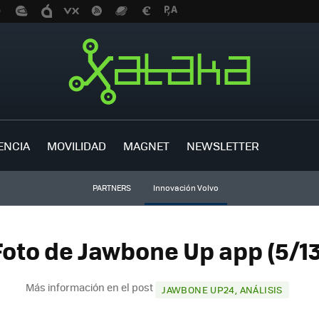
ENCIA
MOVILIDAD
MAGNET
NEWSLETTER
PARTNERS
Innovación Volvo
Foto de Jawbone Up app (5/13
Más información en el post
JAWBONE UP24, ANÁLISIS