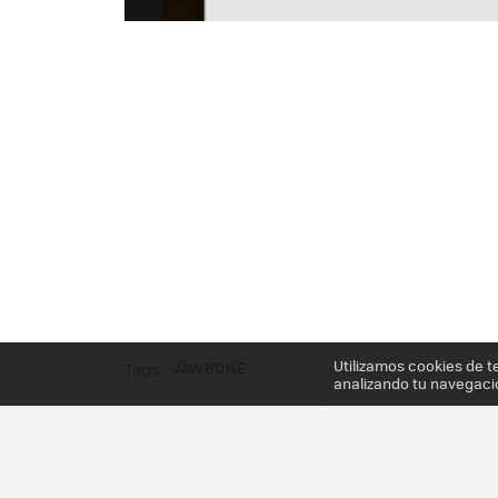
Utilizamos cookies de t
JAWBONE
Tags
analizando tu navegaci
Más información en el post
JAWBONE UP24, ANÁL