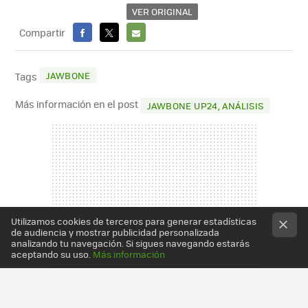
VER ORIGINAL
Compartir
FACEBOOK
X
E-
MAIL
JAWBONE
Tags
Más información en el post
JAWBONE UP24, ANÁLISIS
Utilizamos cookies de terceros para generar estadísticas
de audiencia y mostrar publicidad personalizada
analizando tu navegación. Si sigues navegando estarás
aceptando su uso.
Más información