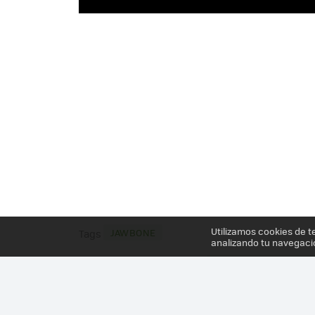
Utilizamos cookies de t
JAWBONE
Tags
analizando tu navegaci
Más información en el post
JAWBONE UP24, ANÁL