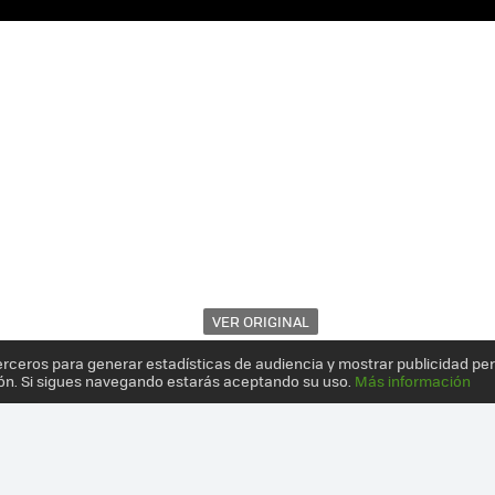
VER ORIGINAL
erceros para generar estadísticas de audiencia y mostrar publicidad pe
ón. Si sigues navegando estarás aceptando su uso.
Más información
ISIS