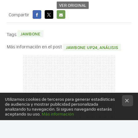
VER ORIGINAL
Compartir
FACEBOOK
X
E-
MAIL
JAWBONE
Tags
Más información en el post
JAWBONE UP24, ANÁLISIS
Utilizamos cookies de terceros para generar estadísticas
de audiencia y mostrar publicidad personalizada
analizando tu navegación. Si sigues navegando estarás
aceptando su uso.
Más información