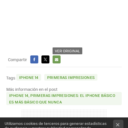
VER ORIGINAL
Compartir
FACEBOOK
X
E-
MAIL
IPHONE 14
PRIMERAS IMPRESIONES
Tags
Más información en el post
IPHONE 14, PRIMERAS IMPRESIONES: EL IPHONE BÁSICO
ES MÁS BÁSICO QUE NUNCA
Utilizamos cookies de terceros para generar estadísticas
de audiencia y mostrar publicidad personalizada