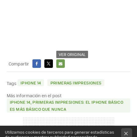
VER ORIGINAL
Compartir
FACEBOOK
X
E-
MAIL
IPHONE 14
PRIMERAS IMPRESIONES
Tags
Más información en el post
IPHONE 14, PRIMERAS IMPRESIONES: EL IPHONE BÁSICO
ES MÁS BÁSICO QUE NUNCA
Utilizamos cookies de terceros para generar estadísticas
de audiencia y mostrar publicidad personalizada