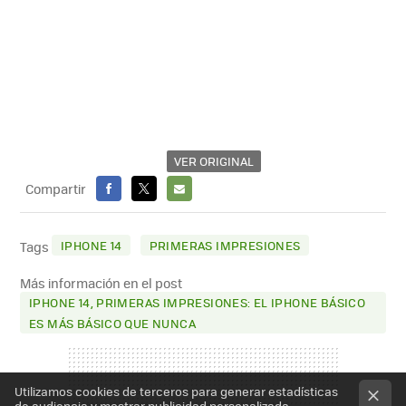
VER ORIGINAL
Compartir
FACEBOOK
X
E-
MAIL
IPHONE 14
PRIMERAS IMPRESIONES
Tags
Más información en el post
IPHONE 14, PRIMERAS IMPRESIONES: EL IPHONE BÁSICO
ES MÁS BÁSICO QUE NUNCA
Utilizamos cookies de terceros para generar estadísticas
de audiencia y mostrar publicidad personalizada