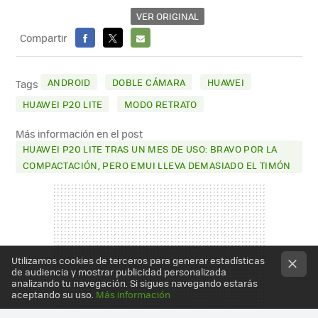
VER ORIGINAL
Compartir
FACEBOOK
X
E-
MAIL
ANDROID
DOBLE CÁMARA
HUAWEI
Tags
HUAWEI P20 LITE
MODO RETRATO
Más información en el post
HUAWEI P20 LITE TRAS UN MES DE USO: BRAVO POR LA
COMPACTACIÓN, PERO EMUI LLEVA DEMASIADO EL TIMÓN
Utilizamos cookies de terceros para generar estadísticas
de audiencia y mostrar publicidad personalizada
analizando tu navegación. Si sigues navegando estarás
aceptando su uso.
Más información