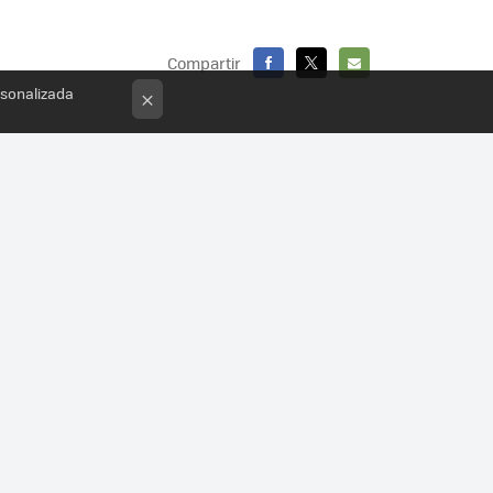
Compartir
FACEBOOK
X
E-
rsonalizada
×
MAIL