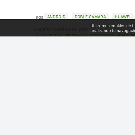
ANDROID
DOBLE CÁMARA
HUAWEI
Tags
Utilizamos cookies de t
Más información en el post
analizando tu navegaci
HUAWEI P20 LITE TRAS UN MES DE USO: BRAVO 