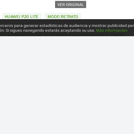
VER ORIGINAL
HUAWEI P20 LITE
MODO RETRATO
erceros para generar estadísticas de audiencia y mostrar publicidad pe
ón. Si sigues navegando estarás aceptando su uso.
Más información
POR LA COMPACTACIÓN, PERO EMUI LLEVA DEMASIADO EL TIMÓN