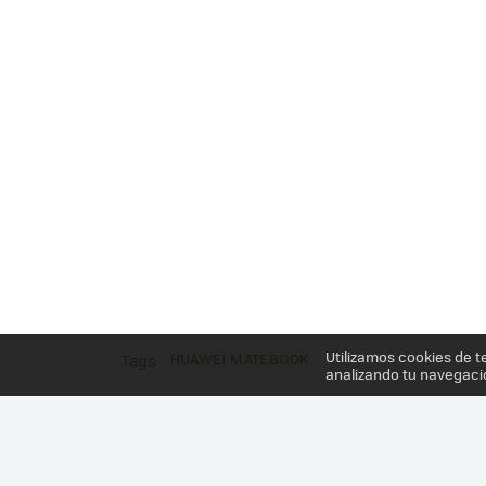
Utilizamos cookies de t
HUAWEI MATEBOOK
Tags
analizando tu navegaci
Más información en el post
MATEBOOK ES LA PRI