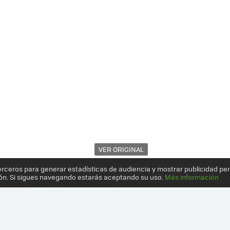
VER ORIGINAL
erceros para generar estadísticas de audiencia y mostrar publicidad pe
ón. Si sigues navegando estarás aceptando su uso.
Más información
MERA TABLET CONVERTIBLE DE HUAWEI: MUCHO ESTILO Y WINDOWS 