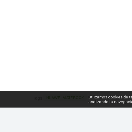
Utilizamos cookies de t
HUAWEI MATEBOOK
Tags
analizando tu navegaci
Más información en el post
MATEBOOK ES LA PRI