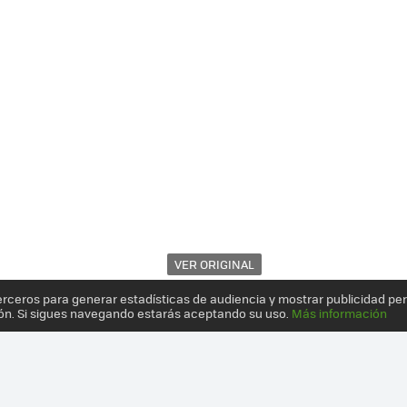
VER ORIGINAL
erceros para generar estadísticas de audiencia y mostrar publicidad pe
ón. Si sigues navegando estarás aceptando su uso.
Más información
MERA TABLET CONVERTIBLE DE HUAWEI: MUCHO ESTILO Y WINDOWS 