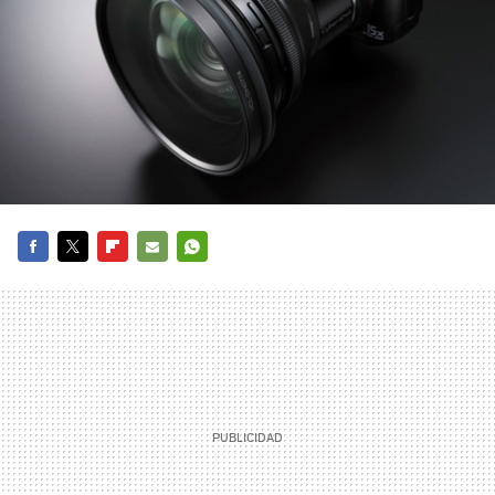
FACEBOOK
TWITTER
FLIPBOARD
E-
WHATSAPP
MAIL