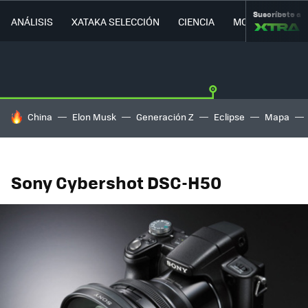
Suscríbete a
ANÁLISIS
XATAKA SELECCIÓN
CIENCIA
MOVILIDAD
HOY SE HABLA DE
China
Elon Musk
Generación Z
Eclipse
Mapa
Sony Cybershot DSC-H50