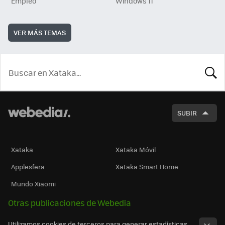
Empleo
Windows 11
VER MÁS TEMAS
BUSCA
SUBIR
Xataka
Xataka Móvil
Applesfera
Xataka Smart Home
Mundo Xiaomi
Otras publicaciones de Webedia
Utilizamos cookies de terceros para generar estadísticas