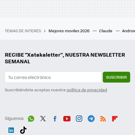
TEMAS DE INTERÉS
Mejores moviles 2026
Claude
Androi
RECIBE "Xatakaletter", NUESTRA NEWSLETTER
SEMANAL
SUSCRIBIR
Suscribiéndote aceptas nuestra
política de privacidad
Síguenos
Wh
Twit
Fac
You
Inst
Tele
RSS
Flip