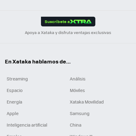
ats
ter
ebo
tub
agr
gra
boa
Link
Tikt
App
ok
e
am
m
rd
edI
ok
Suscríbete a
n
Apoya a Xataka y disfruta ventajas exclusivas
En Xataka hablamos de...
Streaming
Análisis
Espacio
Móviles
Energía
Xataka Movilidad
Apple
Samsung
Inteligencia artificial
China