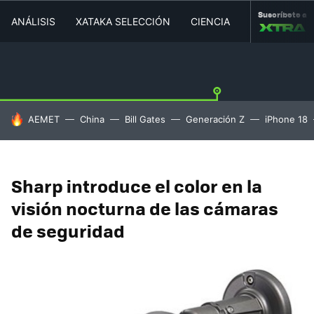
Suscríbete a
ANÁLISIS
XATAKA SELECCIÓN
CIENCIA
MOVILIDAD
HOY SE HABLA DE
AEMET
China
Bill Gates
Generación Z
iPhone 18
Sharp introduce el color en la
visión nocturna de las cámaras
de seguridad