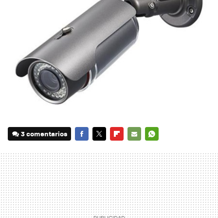
3 comentarios
FACEBOOK
TWITTER
FLIPBOARD
E-
WHATSAPP
MAIL