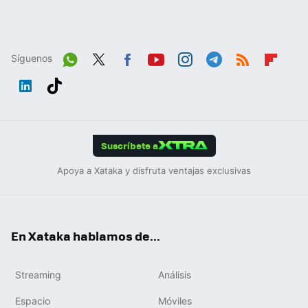
Síguenos
Wh
Twit
Fac
You
Inst
Tele
RSS
Flip
ats
ter
ebo
tub
agr
gra
boa
Link
Tikt
App
ok
e
am
m
rd
edIn
ok
Suscríbete a
Apoya a Xataka y disfruta ventajas exclusivas
En Xataka hablamos de...
Streaming
Análisis
Espacio
Móviles