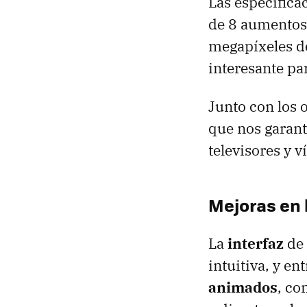
Las especifica
de 8 aumentos 
megapíxeles de
interesante pa
Junto con los 
que nos garant
televisores y v
Mejoras en l
La
interfaz
de 
intuitiva, y e
animados
, co