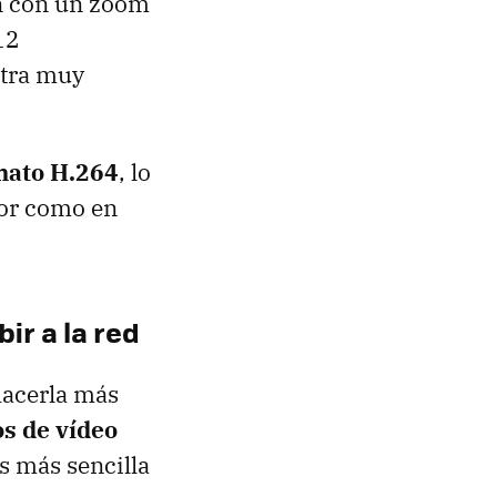
n con un zoom
12
xtra muy
mato H.264
, lo
dor como en
ir a la red
hacerla más
os de vídeo
s más sencilla