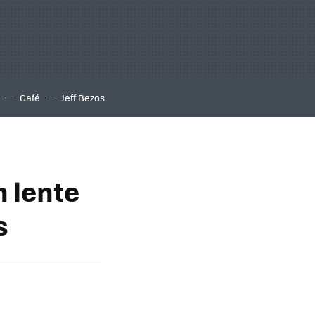
Café
Jeff Bezos
n lente
s