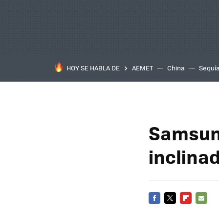
HOY SE HABLA DE
AEMET
China
Sequí
Samsung
inclina
FACEBOOK
TWITTER
FLIPBOARD
E-