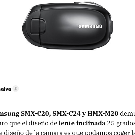
nalva
msung SMX-C20, SMX-C24 y HMX-M20
demue
aro que el diseño de
lente inclinada
25 grados 
te diseño de la cámara es que podamos coger 