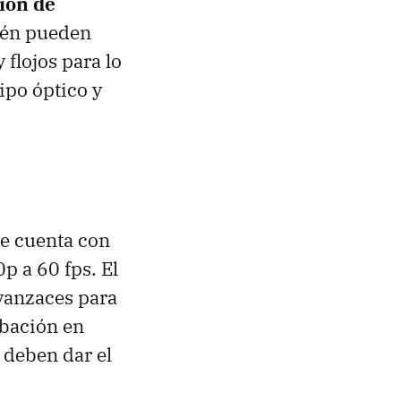
ión de
ién pueden
flojos para lo
ipo óptico y
e cuenta con
 a 60 fps. El
avanzaces para
abación en
 deben dar el