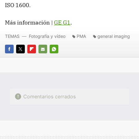
ISO 1600.
Más información |
GE G1
.
TEMAS
Fotografía y vídeo
PMA
general imaging
FACEBOOK
TWITTER
FLIPBOARD
E-
WHATSAPP
MAIL
Comentarios cerrados