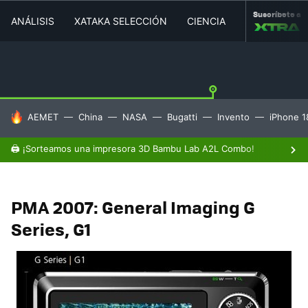
Suscríbete a
ANÁLISIS
XATAKA SELECCIÓN
CIENCIA
MOVILIDAD
HOY SE HABLA DE
AEMET
China
NASA
Bugatti
Invento
iPhone 1
🖨️ ¡Sorteamos una impresora 3D Bambu Lab A2L Combo!
PMA 2007: General Imaging G
Series, G1