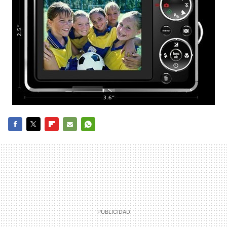
FACEBOOK
TWITTER
FLIPBOARD
E-
WHATSAPP
MAIL