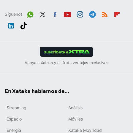
Síguenos
Wh
Twit
Fac
You
Inst
Tele
RSS
Flip
ats
ter
ebo
tub
agr
gra
boa
Link
Tikt
App
ok
e
am
m
rd
edIn
ok
Suscríbete a
Apoya a Xataka y disfruta ventajas exclusivas
En Xataka hablamos de...
Streaming
Análisis
Espacio
Móviles
Energía
Xataka Movilidad