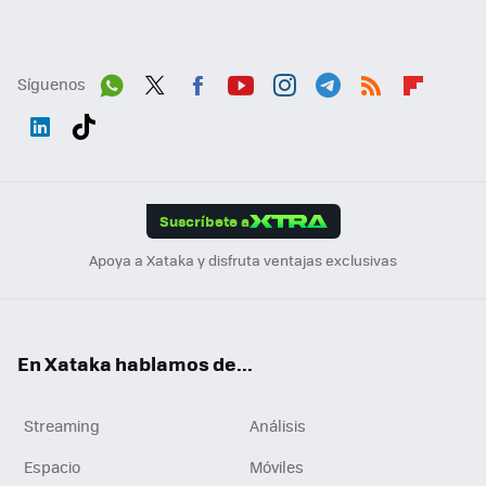
Síguenos
Wh
Twit
Fac
You
Inst
Tele
RSS
Flip
ats
ter
ebo
tub
agr
gra
boa
Link
Tikt
App
ok
e
am
m
rd
edI
ok
Suscríbete a
n
Apoya a Xataka y disfruta ventajas exclusivas
En Xataka hablamos de...
Streaming
Análisis
Espacio
Móviles