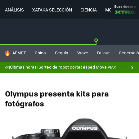
Suscríbete a
ANÁLISIS
XATAKA SELECCIÓN
CIENCIA
MOVILIDAD
HOY SE HABLA DE
AEMET
China
Sequía
Waze
Fallout
Generació
🌿¡Últimas horas! Sorteo de robot cortacésped Mova ViAX
Olympus presenta kits para
fotógrafos