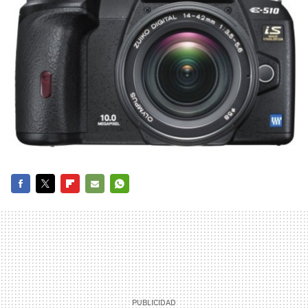
FACEBOOK
TWITTER
FLIPBOARD
E-
WHATSAPP
MAIL