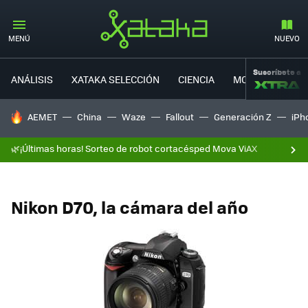
MENÚ
NUEVO
Suscríbete a
ANÁLISIS
XATAKA SELECCIÓN
CIENCIA
MOVILIDAD
HOY SE HABLA DE
AEMET
China
Waze
Fallout
Generación Z
iPh
🌿¡Últimas horas! Sorteo de robot cortacésped Mova ViAX
Nikon D70, la cámara del año