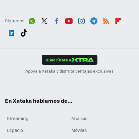
Síguenos
Wh
Twit
Fac
You
Inst
Tele
RSS
Flip
ats
ter
ebo
tub
agr
gra
boa
Link
Tikt
App
ok
e
am
m
rd
edI
ok
Suscríbete a
n
Apoya a Xataka y disfruta ventajas exclusivas
En Xataka hablamos de...
Streaming
Análisis
Espacio
Móviles