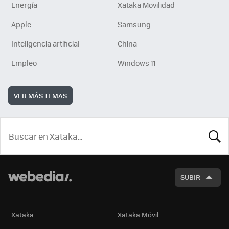
Energía
Xataka Movilidad
Apple
Samsung
Inteligencia artificial
China
Empleo
Windows 11
VER MÁS TEMAS
BUSCA
SUBIR
Xataka
Xataka Móvil