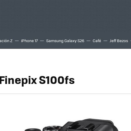
ación Z
iPhone 17
Samsung Galaxy S26
Café
Jeff Bezos
 Finepix S100fs