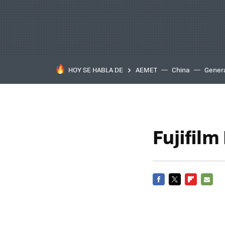
HOY SE HABLA DE
AEMET
China
Gener
Fujifilm
FACEBOOK
TWITTER
FLIPBOARD
E-
MAIL