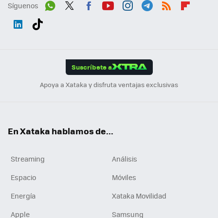
Síguenos
Wh
Twit
Fac
You
Inst
Tele
RSS
Flip
ats
ter
ebo
tub
agr
gra
boa
Link
Tikt
App
ok
e
am
m
rd
edI
ok
Suscríbete a
n
Apoya a Xataka y disfruta ventajas exclusivas
En Xataka hablamos de...
Streaming
Análisis
Espacio
Móviles
Energía
Xataka Movilidad
Apple
Samsung