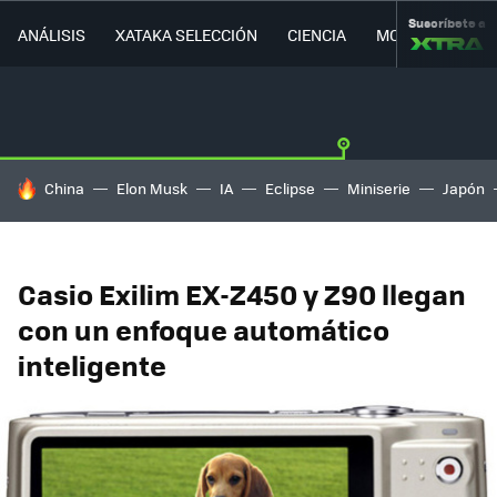
Suscríbete a
ANÁLISIS
XATAKA SELECCIÓN
CIENCIA
MOVILIDAD
HOY SE HABLA DE
China
Elon Musk
IA
Eclipse
Miniserie
Japón
Casio Exilim EX-Z450 y Z90 llegan
con un enfoque automático
inteligente