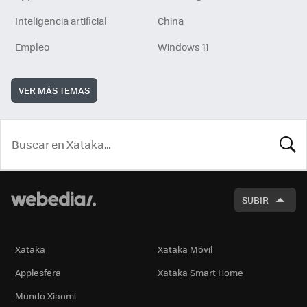
Inteligencia artificial
China
Empleo
Windows 11
VER MÁS TEMAS
BUSCA
SUBIR
Xataka
Xataka Móvil
Applesfera
Xataka Smart Home
Mundo Xiaomi