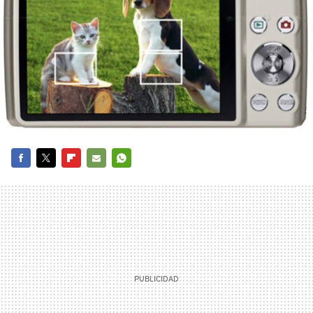
FACEBOOK
TWITTER
FLIPBOARD
E-
WHATSAPP
MAIL