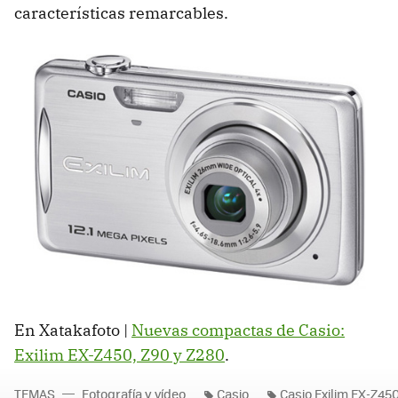
características remarcables.
En Xatakafoto |
Nuevas compactas de Casio:
Exilim EX-Z450, Z90 y Z280
.
TEMAS
Fotografía y vídeo
Casio
Casio Exilim EX-Z45