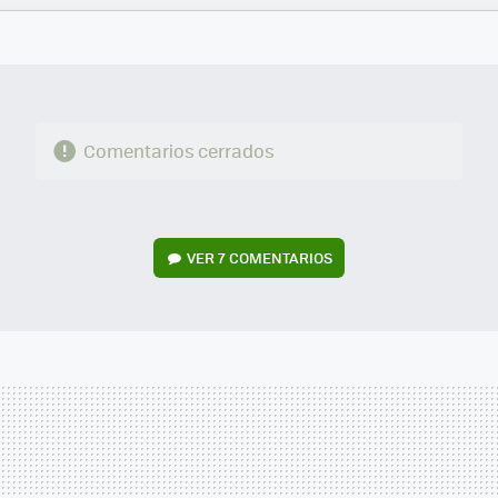
FACEBOOK
TWITTER
FLIPBOARD
E-
WHATSAPP
MAIL
Comentarios cerrados
VER
7 COMENTARIOS