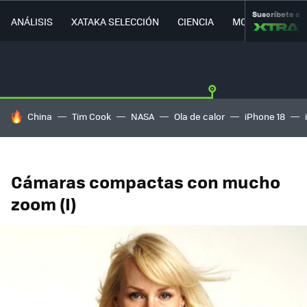
Suscríbete a
ANÁLISIS
XATAKA SELECCIÓN
CIENCIA
MOVILIDAD
HOY SE HABLA DE
China
Tim Cook
NASA
Ola de calor
iPhone 18
Cámaras compactas con mucho
zoom (I)