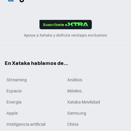
ats
ter
ebo
tub
agr
gra
boa
Link
Tikt
App
ok
e
am
m
rd
edI
ok
Suscríbete a
n
Apoya a Xataka y disfruta ventajas exclusivas
En Xataka hablamos de...
Streaming
Análisis
Espacio
Móviles
Energía
Xataka Movilidad
Apple
Samsung
Inteligencia artificial
China