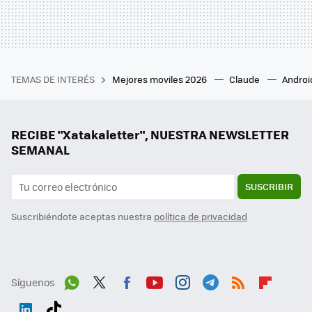
TEMAS DE INTERÉS
Mejores moviles 2026
Claude
Androi
RECIBE "Xatakaletter", NUESTRA NEWSLETTER
SEMANAL
SUSCRIBIR
Suscribiéndote aceptas nuestra
política de privacidad
Síguenos
Wh
Twit
Fac
You
Inst
Tele
RSS
Flip