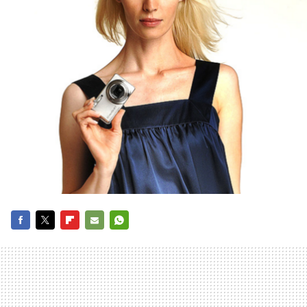
FACEBOOK
TWITTER
FLIPBOARD
E-
WHATSAPP
MAIL