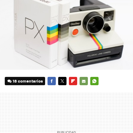
18 comentarios
FACEBOOK
TWITTER
FLIPBOARD
E-
WHATSAPP
MAIL