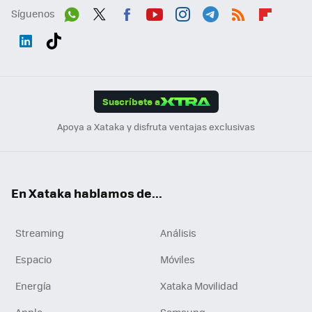
Síguenos
Wh
Twit
Fac
You
Inst
Tele
RSS
Flip
ats
ter
ebo
tub
agr
gra
boa
Link
Tikt
App
ok
e
am
m
rd
edI
ok
Suscríbete a
n
Apoya a Xataka y disfruta ventajas exclusivas
En Xataka hablamos de...
Streaming
Análisis
Espacio
Móviles
Energía
Xataka Movilidad