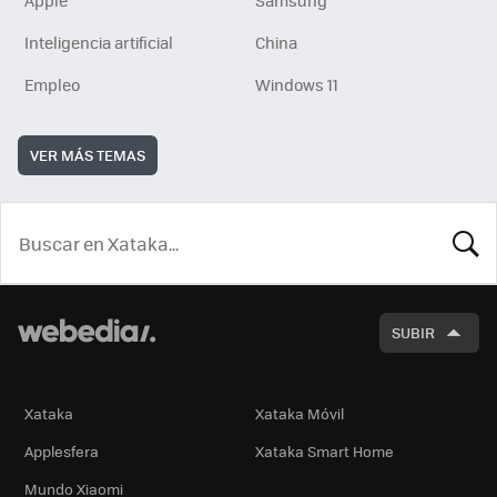
Apple
Samsung
Inteligencia artificial
China
Empleo
Windows 11
VER MÁS TEMAS
BUSCA
SUBIR
Xataka
Xataka Móvil
Applesfera
Xataka Smart Home
Mundo Xiaomi