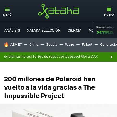
MENÚ
NUEVO
Suscríbete a
ANÁLISIS
XATAKA SELECCIÓN
CIENCIA
MOVILIDAD
HOY SE HABLA DE
AEMET
China
Sequía
Waze
Fallout
Generació
🌿¡Últimas horas! Sorteo de robot cortacésped Mova ViAX
200 millones de Polaroid han
vuelto a la vida gracias a The
Impossible Project