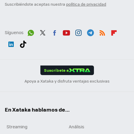
Suscribiéndote aceptas nuestra
política de privacidad
Síguenos
Wh
Twit
Fac
You
Inst
Tele
RSS
Flip
ats
ter
ebo
tub
agr
gra
boa
Link
Tikt
App
ok
e
am
m
rd
edI
ok
Suscríbete a
n
Apoya a Xataka y disfruta ventajas exclusivas
En Xataka hablamos de...
Streaming
Análisis