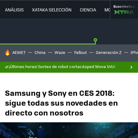
Suscríbete a
ANÁLISIS
XATAKA SELECCIÓN
CIENCIA
MOVILIDAD
HOY SE HABLA DE
AEMET
China
Waze
Fallout
Generación Z
iPh
🌿¡Últimas horas! Sorteo de robot cortacésped Mova ViAX
Samsung y Sony en CES 2018:
sigue todas sus novedades en
directo con nosotros