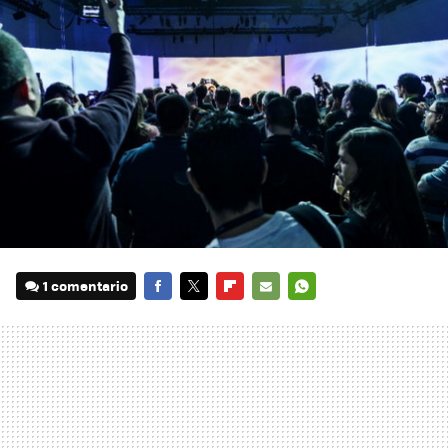
1 comentario
FACEBOOK
TWITTER
FLIPBOARD
E-
WHATSAPP
MAIL