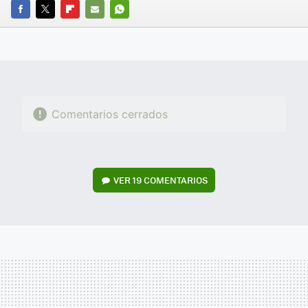
FACEBOOK
TWITTER
FLIPBOARD
E-
WHATSAPP
MAIL
Comentarios cerrados
VER
19 COMENTARIOS