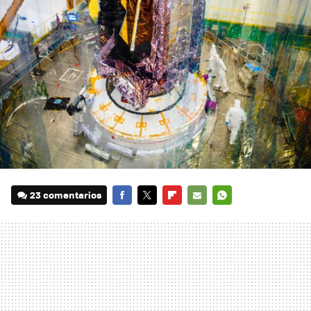
23 comentarios
FACEBOOK
TWITTER
FLIPBOARD
E-
WHATSAPP
MAIL