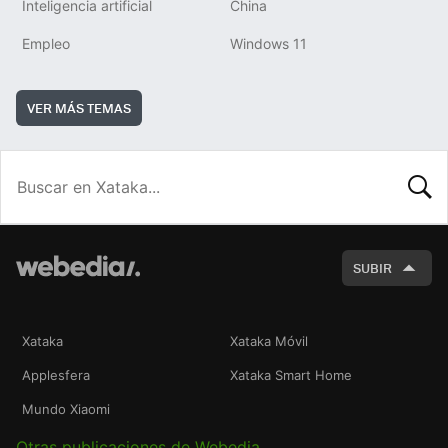
Inteligencia artificial
China
Empleo
Windows 11
VER MÁS TEMAS
BUSCA
SUBIR
Xataka
Xataka Móvil
Applesfera
Xataka Smart Home
Mundo Xiaomi
Otras publicaciones de Webedia