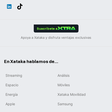
Wh
Twit
Fac
You
Inst
Tele
RSS
Flip
ats
ter
ebo
tub
agr
gra
boa
Link
Tikt
App
ok
e
am
m
rd
edIn
ok
Suscríbete a
Apoya a Xataka y disfruta ventajas exclusivas
En Xataka hablamos de...
Streaming
Análisis
Espacio
Móviles
Energía
Xataka Movilidad
Apple
Samsung