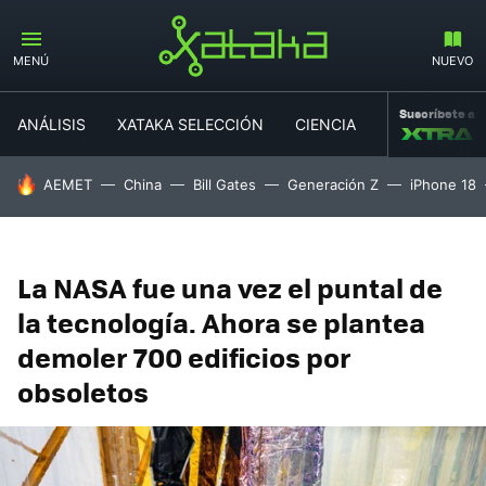
MENÚ
NUEVO
Suscríbete a
ANÁLISIS
XATAKA SELECCIÓN
CIENCIA
MOVILIDAD
HOY SE HABLA DE
AEMET
China
Bill Gates
Generación Z
iPhone 18
La NASA fue una vez el puntal de
la tecnología. Ahora se plantea
demoler 700 edificios por
obsoletos