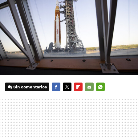
Sin comentarios
FACEBOOK
TWITTER
FLIPBOARD
E-
WHATSAPP
MAIL