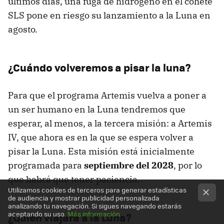
últimos días, una fuga de hidrógeno en el cohete
SLS pone en riesgo su lanzamiento a la Luna en
agosto.
¿Cuándo volveremos a pisar la luna?
Para que el programa Artemis vuelva a poner a
un ser humano en la Luna tendremos que
esperar, al menos, a la tercera misión: a Artemis
IV, que ahora es en la que se espera volver a
pisar la Luna. Esta misión está inicialmente
programada para
septiembre del 2028
, por lo
que habrá que tener paciencia.
Utilizamos cookies de terceros para generar estadísticas
de audiencia y mostrar publicidad personalizada
analizando tu navegación. Si sigues navegando estarás
aceptando su uso.
Más información
¿Quién viajará a la Luna?