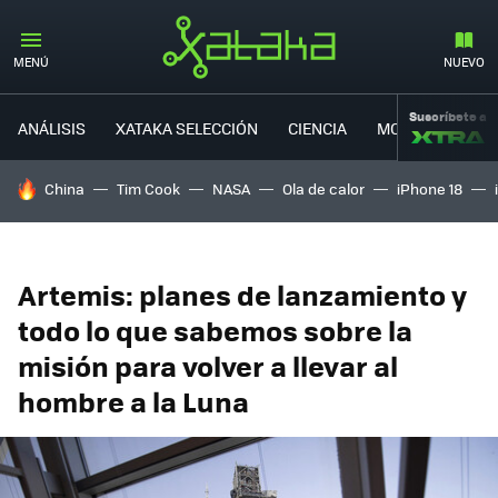
MENÚ
NUEVO
Suscríbete a
ANÁLISIS
XATAKA SELECCIÓN
CIENCIA
MOVILIDAD
HOY SE HABLA DE
China
Tim Cook
NASA
Ola de calor
iPhone 18
Artemis: planes de lanzamiento y
todo lo que sabemos sobre la
misión para volver a llevar al
hombre a la Luna