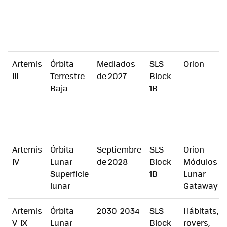
Artemis
Órbita
Mediados
SLS
Orion
III
Terrestre
de 2027
Block
Baja
1B
Artemis
Órbita
Septiembre
SLS
Orion
IV
Lunar
de 2028
Block
Módulos
Superficie
1B
Lunar
lunar
Gataway
Artemis
Órbita
2030-2034
SLS
Hábitats,
V-IX
Lunar
Block
rovers,