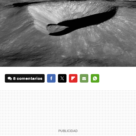
8 comentarios
FACEBOOK
TWITTER
FLIPBOARD
E-
WHATSAPP
MAIL