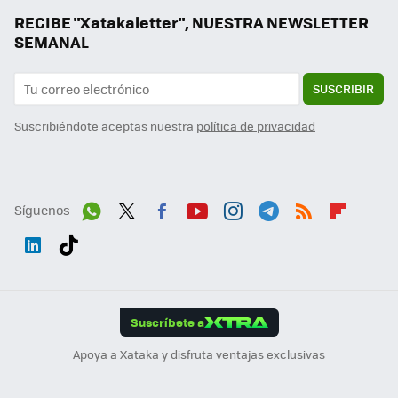
RECIBE "Xatakaletter", NUESTRA NEWSLETTER
SEMANAL
SUSCRIBIR
Suscribiéndote aceptas nuestra
política de privacidad
Síguenos
Wh
Twit
Fac
You
Inst
Tele
RSS
Flip
ats
ter
ebo
tub
agr
gra
boa
Link
Tikt
App
ok
e
am
m
rd
edI
ok
Suscríbete a
n
Apoya a Xataka y disfruta ventajas exclusivas