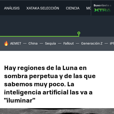
Suscríbete a
ANÁLISIS
XATAKA SELECCIÓN
CIENCIA
MOVILIDAD
HOY SE HABLA DE
AEMET
China
Sequía
Fallout
Generación Z
iP
Hay regiones de la Luna en
sombra perpetua y de las que
sabemos muy poco. La
inteligencia artificial las va a
"iluminar"