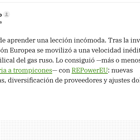
o
a
e aprender una lección incómoda. Tras la inv
ión Europea se movilizó a una velocidad inédit
lical del gas ruso. Lo consiguió —más o men
ria a trompicones
— con
REPowerEU
: nuevas
as, diversificación de proveedores y ajustes d