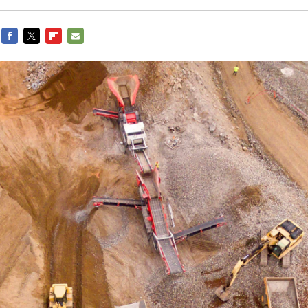
FACEBOOK
TWITTER
FLIPBOARD
E-
MAIL