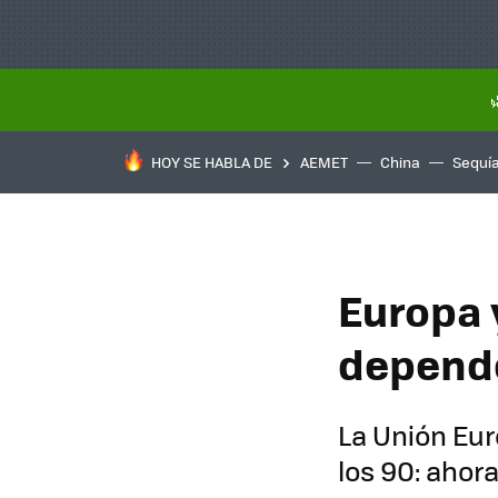
HOY SE HABLA DE
AEMET
China
Sequí
Europa 
depende 
La Unión Eu
los 90: ahora