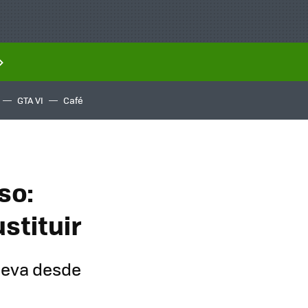
GTA VI
Café
so:
stituir
ueva desde