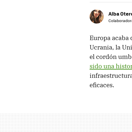
Alba Oter
Colaborador
Europa acaba d
Ucrania, la Un
el cordón umbi
sido una histo
infraestructur
eficaces.