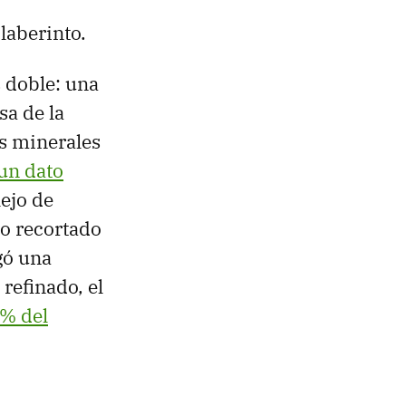
laberinto.
s doble: una
sa de la
os minerales
un dato
ejo de
 o recortado
gó una
refinado, el
0% del