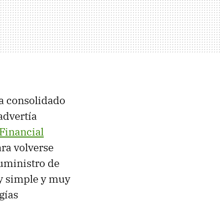
ha consolidado
advertía
Financial
ara volverse
suministro de
uy simple y muy
gías