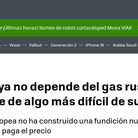
🌿¡Últimas horas! Sorteo de robot cortacésped Mova ViAX
a
Waze
Fallout
Generación Z
iPhone 18
Arabia Saudí
ya no depende del gas ru
de algo más difícil de su
ropea no ha construido una fundición n
 paga el precio