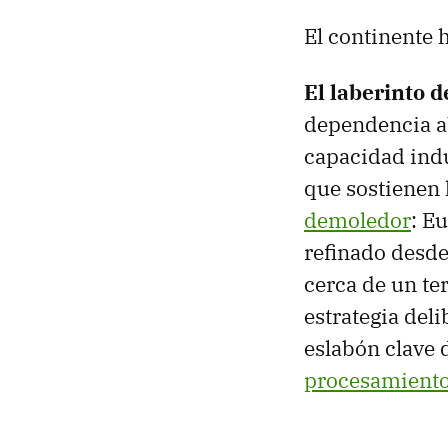
El continente 
El laberinto d
dependencia ab
capacidad indu
que sostienen
demoledor
: E
refinado desde
cerca de un te
estrategia del
eslabón clave 
procesamiento