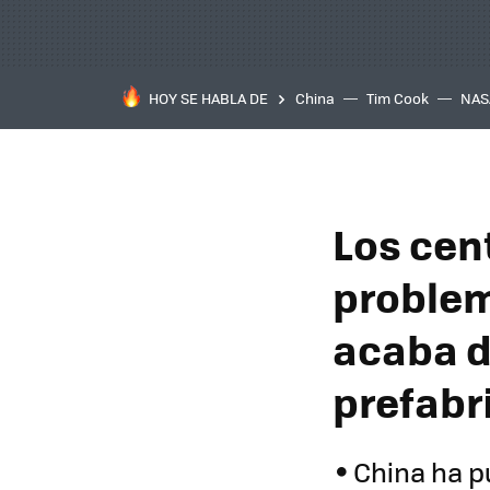
HOY SE HABLA DE
China
Tim Cook
NAS
Los cen
problem
acaba d
prefabr
China ha p