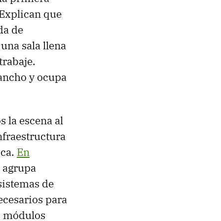
 Explican que
da de
una sala llena
trabaje.
 ancho y ocupa
 la escena al
infraestructura
ica.
En
 agrupa
sistemas de
ecesarios para
67 módulos