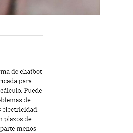
orma de chatbot
ricada para
 cálculo. Puede
roblemas de
 electricidad,
on plazos de
a parte menos