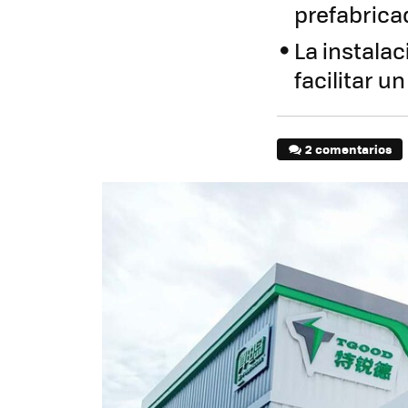
prefabrica
La instala
facilitar u
2 comentarios