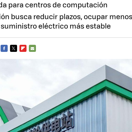
da para centros de computación
ción busca reducir plazos, ocupar menos
n suministro eléctrico más estable
FACEBOOK
TWITTER
FLIPBOARD
E-
MAIL