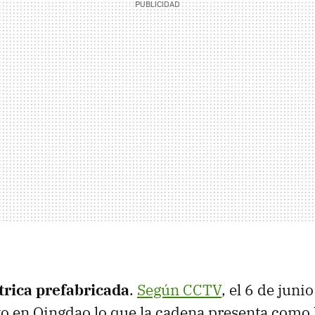
trica prefabricada
.
Según CCTV
, el 6 de juni
o en Qingdao lo que la cadena presenta como 