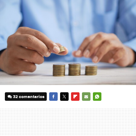
32 comentarios
FACEBOOK
TWITTER
FLIPBOARD
E-
WHATSAPP
MAIL