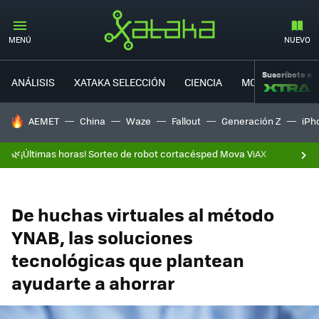
MENÚ
NUEVO
Suscríbete a
ANÁLISIS
XATAKA SELECCIÓN
CIENCIA
MOVILIDAD
HOY SE HABLA DE
AEMET
China
Waze
Fallout
Generación Z
iPh
🌿¡Últimas horas! Sorteo de robot cortacésped Mova ViAX
De huchas virtuales al método
YNAB, las soluciones
tecnológicas que plantean
ayudarte a ahorrar