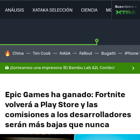
Suscríbete a
ANÁLISIS
XATAKA SELECCIÓN
CIENCIA
MOVILIDAD
HOY SE HABLA DE
China
Tim Cook
NASA
Fallout
Bugatti
iPhone 
🖨️ ¡Sorteamos una impresora 3D Bambu Lab A2L Combo!
Epic Games ha ganado: Fortnite
volverá a Play Store y las
comisiones a los desarrolladores
serán más bajas que nunca