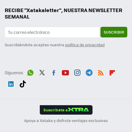
RECIBE "Xatakaletter", NUESTRA NEWSLETTER
SEMANAL
SUSCRIBIR
Suscribiéndote aceptas nuestra
política de privacidad
Síguenos
Wh
Twit
Fac
You
Inst
Tele
RSS
Flip
ats
ter
ebo
tub
agr
gra
boa
Link
Tikt
App
ok
e
am
m
rd
edI
ok
Suscríbete a
n
Apoya a Xataka y disfruta ventajas exclusivas