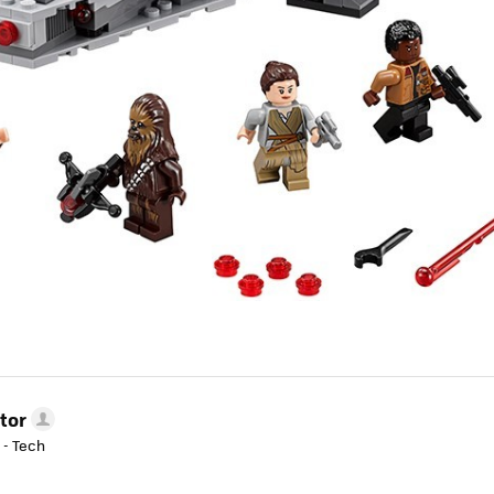
tor
 - Tech