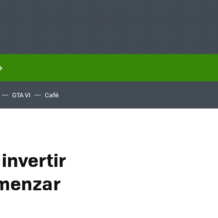
GTA VI
Café
invertir
omenzar