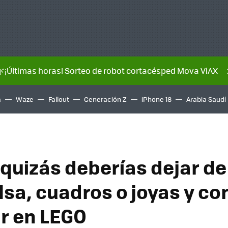
🌿¡Últimas horas! Sorteo de robot cortacésped Mova ViAX
a
Waze
Fallout
Generación Z
iPhone 18
Arabia Saudí
quizás deberías dejar de 
olsa, cuadros o joyas y c
ir en LEGO