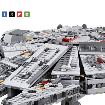
FACEBOOK
TWITTER
FLIPBOARD
E-
MAIL