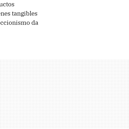
ductos
enes tangibles
leccionismo da