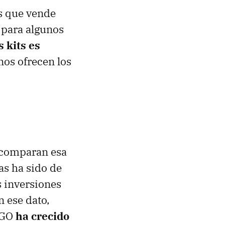
as que vende
 para algunos
s kits es
nos ofrecen los
 comparan esa
as ha sido de
s inversiones
n ese dato,
LEGO
ha crecido