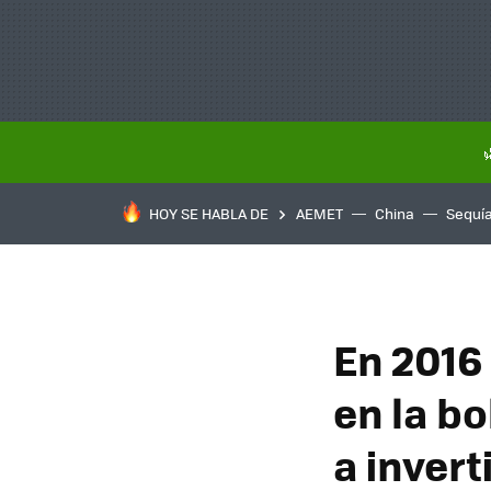
HOY SE HABLA DE
AEMET
China
Sequí
En 2016 
en la b
a invert