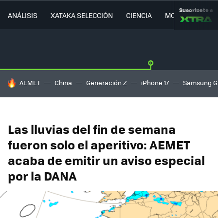
Suscríbete a
ANÁLISIS
XATAKA SELECCIÓN
CIENCIA
MOVILIDAD
HOY SE HABLA DE
AEMET
China
Generación Z
iPhone 17
Samsung G
Las lluvias del fin de semana
fueron solo el aperitivo: AEMET
acaba de emitir un aviso especial
por la DANA