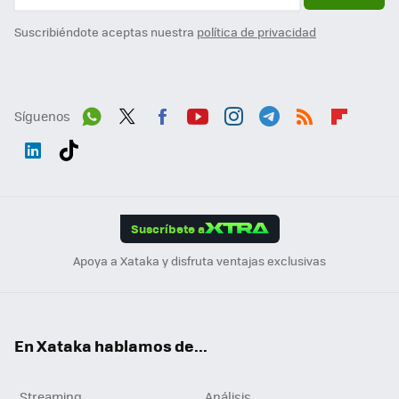
Suscribiéndote aceptas nuestra
política de privacidad
Síguenos
Wh
Twit
Fac
You
Inst
Tele
RSS
Flip
ats
ter
ebo
tub
agr
gra
boa
Link
Tikt
App
ok
e
am
m
rd
edI
ok
Suscríbete a
n
Apoya a Xataka y disfruta ventajas exclusivas
En Xataka hablamos de...
Streaming
Análisis