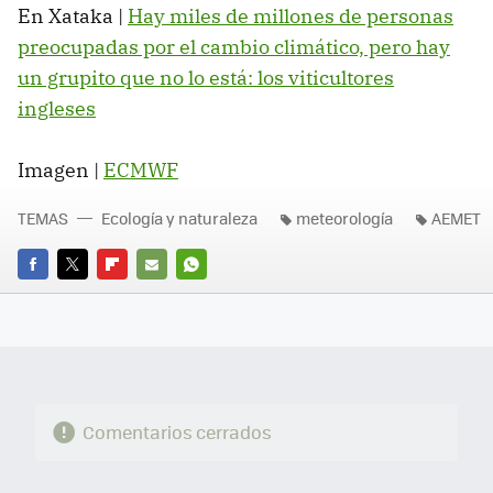
En Xataka |
Hay miles de millones de personas
preocupadas por el cambio climático, pero hay
un grupito que no lo está: los viticultores
ingleses
Imagen |
ECMWF
TEMAS
Ecología y naturaleza
meteorología
AEMET
FACEBOOK
TWITTER
FLIPBOARD
E-
WHATSAPP
MAIL
Comentarios cerrados