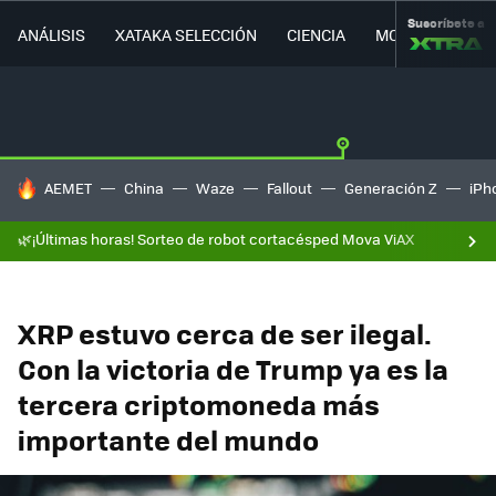
Suscríbete a
ANÁLISIS
XATAKA SELECCIÓN
CIENCIA
MOVILIDAD
HOY SE HABLA DE
AEMET
China
Waze
Fallout
Generación Z
iPh
🌿¡Últimas horas! Sorteo de robot cortacésped Mova ViAX
XRP estuvo cerca de ser ilegal.
Con la victoria de Trump ya es la
tercera criptomoneda más
importante del mundo