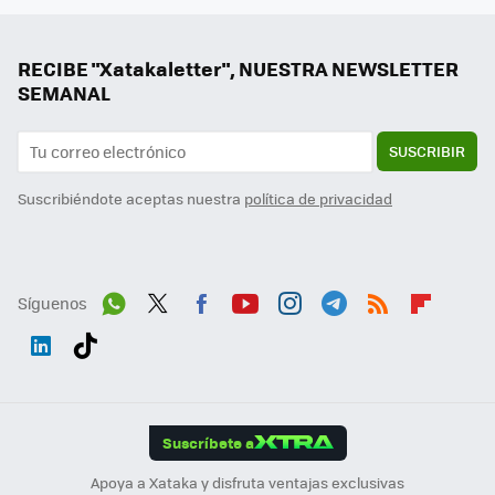
RECIBE "Xatakaletter", NUESTRA NEWSLETTER
SEMANAL
SUSCRIBIR
Suscribiéndote aceptas nuestra
política de privacidad
Síguenos
Wh
Twit
Fac
You
Inst
Tele
RSS
Flip
ats
ter
ebo
tub
agr
gra
boa
Link
Tikt
App
ok
e
am
m
rd
edI
ok
Suscríbete a
n
Apoya a Xataka y disfruta ventajas exclusivas