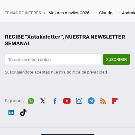
TEMAS DE INTERÉS
Mejores moviles 2026
Claude
Androi
RECIBE "Xatakaletter", NUESTRA NEWSLETTER
SEMANAL
SUSCRIBIR
Suscribiéndote aceptas nuestra
política de privacidad
Síguenos
Wh
Twit
Fac
You
Inst
Tele
RSS
Flip
ats
ter
ebo
tub
agr
gra
boa
Link
Tikt
App
ok
e
am
m
rd
edI
ok