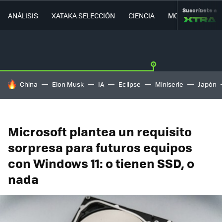
Suscríbete a
ANÁLISIS
XATAKA SELECCIÓN
CIENCIA
MOVILIDAD
HOY SE HABLA DE
China
Elon Musk
IA
Eclipse
Miniserie
Japón
Microsoft plantea un requisito
sorpresa para futuros equipos
con Windows 11: o tienen SSD, o
nada