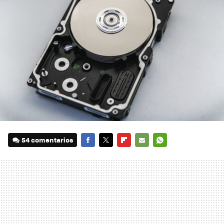
54 comentarios
FACEBOOK
TWITTER
FLIPBOARD
E-
WHATSAPP
MAIL