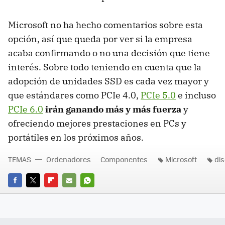
Microsoft no ha hecho comentarios sobre esta
opción, así que queda por ver si la empresa
acaba confirmando o no una decisión que tiene
interés. Sobre todo teniendo en cuenta que la
adopción de unidades SSD es cada vez mayor y
que estándares como PCIe 4.0,
PCIe 5.0
e incluso
PCIe 6.0
irán ganando más y más fuerza
y
ofreciendo mejores prestaciones en PCs y
portátiles en los próximos años.
TEMAS
Ordenadores
Componentes
Microsoft
di
FACEBOOK
TWITTER
FLIPBOARD
E-
WHATSAPP
MAIL