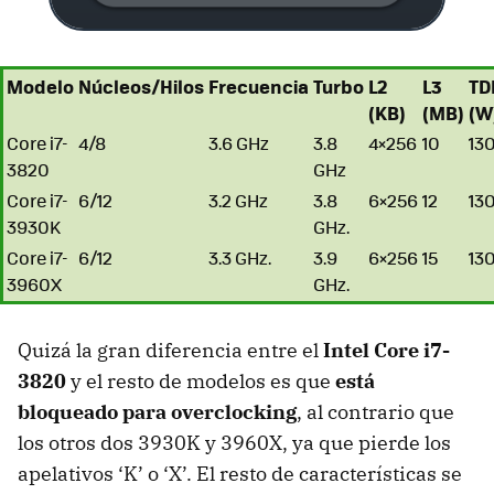
Modelo
Núcleos/Hilos
Frecuencia
Turbo
L2
L3
TD
(KB)
(MB)
(W
Core i7-
4/8
3.6 GHz
3.8
4×256
10
13
3820
GHz
Core i7-
6/12
3.2 GHz
3.8
6×256
12
13
3930K
GHz.
Core i7-
6/12
3.3 GHz.
3.9
6×256
15
13
3960X
GHz.
Quizá la gran diferencia entre el
Intel Core i7-
3820
y el resto de modelos es que
está
bloqueado para overclocking
, al contrario que
los otros dos 3930K y 3960X, ya que pierde los
apelativos ‘K’ o ‘X’. El resto de características se