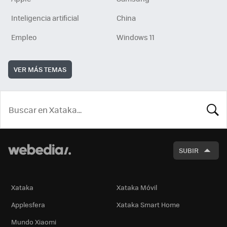
Inteligencia artificial
China
Empleo
Windows 11
VER MÁS TEMAS
BUSCA
SUBIR
Xataka
Xataka Móvil
Applesfera
Xataka Smart Home
Mundo Xiaomi