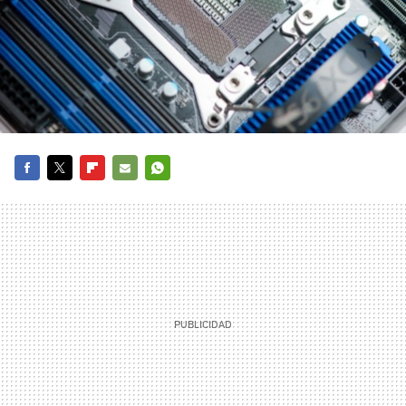
FACEBOOK
TWITTER
FLIPBOARD
E-
WHATSAPP
MAIL