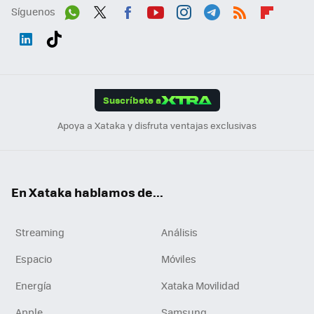
Síguenos
Wh
Twit
Fac
You
Inst
Tele
RSS
Flip
ats
ter
ebo
tub
agr
gra
boa
Link
Tikt
App
ok
e
am
m
rd
edI
ok
Suscríbete a
n
Apoya a Xataka y disfruta ventajas exclusivas
En Xataka hablamos de...
Streaming
Análisis
Espacio
Móviles
Energía
Xataka Movilidad
Apple
Samsung