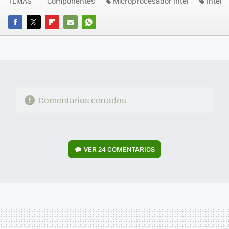
TEMAS
Componentes
Microprocesador Intel
Intel
FACEBOOK
TWITTER
FLIPBOARD
E-
WHATSAPP
MAIL
Comentarios cerrados
VER
24 COMENTARIOS