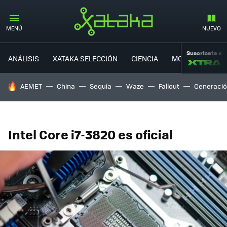
MENÚ
NUEVO
Suscríbete a
ANÁLISIS
XATAKA SELECCIÓN
CIENCIA
MOVILIDAD
HOY SE HABLA DE
AEMET
China
Sequía
Waze
Fallout
Generació
Intel Core i7-3820 es oficial