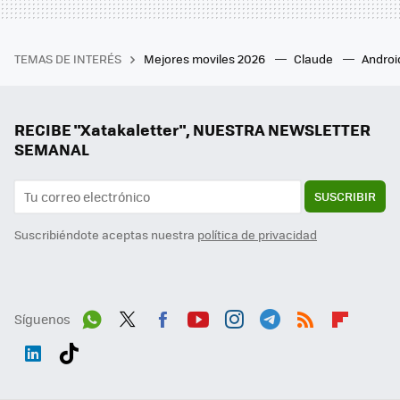
TEMAS DE INTERÉS
Mejores moviles 2026
Claude
Androi
RECIBE "Xatakaletter", NUESTRA NEWSLETTER
SEMANAL
SUSCRIBIR
Suscribiéndote aceptas nuestra
política de privacidad
Síguenos
Wh
Twit
Fac
You
Inst
Tele
RSS
Flip
ats
ter
ebo
tub
agr
gra
boa
Link
Tikt