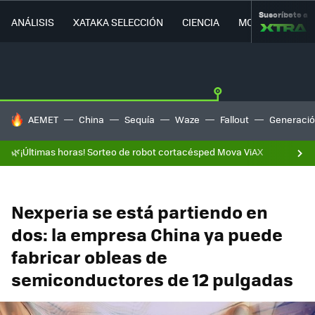
Suscríbete a
ANÁLISIS
XATAKA SELECCIÓN
CIENCIA
MOVILIDAD
HOY SE HABLA DE
AEMET
China
Sequía
Waze
Fallout
Generació
🌿¡Últimas horas! Sorteo de robot cortacésped Mova ViAX
Nexperia se está partiendo en
dos: la empresa China ya puede
fabricar obleas de
semiconductores de 12 pulgadas