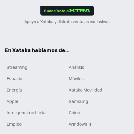
App
ok
e
am
m
rd
edI
ok
Suscríbete a
n
Apoya a Xataka y disfruta ventajas exclusivas
En Xataka hablamos de...
Streaming
Análisis
Espacio
Móviles
Energía
Xataka Movilidad
Apple
Samsung
Inteligencia artificial
China
Empleo
Windows 11