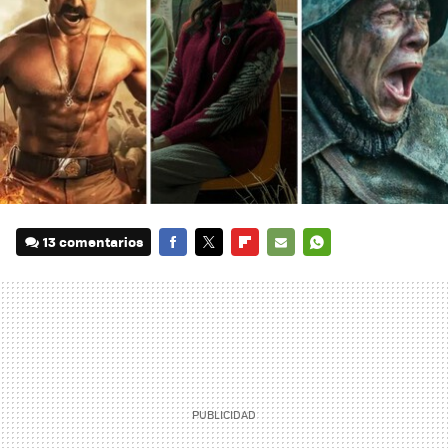
13 comentarios
FACEBOOK
TWITTER
FLIPBOARD
E-
WHATSAPP
MAIL