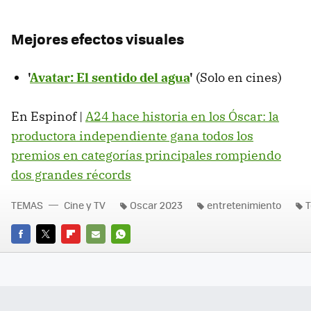
Mejores efectos visuales
'
Avatar: El sentido del agua
'
(Solo en cines)
En Espinof |
A24 hace historia en los Óscar: la
productora independiente gana todos los
premios en categorías principales rompiendo
dos grandes récords
TEMAS
Cine y TV
Oscar 2023
entretenimiento
T
FACEBOOK
TWITTER
FLIPBOARD
E-
WHATSAPP
MAIL