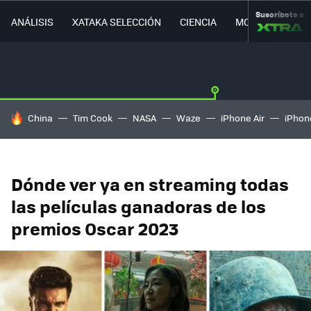
Suscríbete a
ANÁLISIS
XATAKA SELECCIÓN
CIENCIA
MOVILIDAD
HOY SE HABLA DE
China
Tim Cook
NASA
Waze
iPhone Air
iPhone
Dónde ver ya en streaming todas
las películas ganadoras de los
premios Oscar 2023