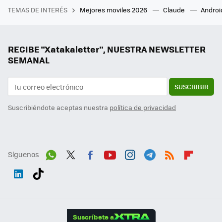
TEMAS DE INTERÉS
Mejores moviles 2026
Claude
Androi
RECIBE "Xatakaletter", NUESTRA NEWSLETTER
SEMANAL
SUSCRIBIR
Suscribiéndote aceptas nuestra
política de privacidad
Síguenos
Wh
Twit
Fac
You
Inst
Tele
RSS
Flip
ats
ter
ebo
tub
agr
gra
boa
Link
Tikt
App
ok
e
am
m
rd
edI
ok
Suscríbete a
n