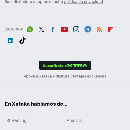
Suscribiéndote aceptas nuestra
política de privacidad
Síguenos
Wh
Twit
Fac
You
Inst
Tele
RSS
Flip
ats
ter
ebo
tub
agr
gra
boa
Link
Tikt
App
ok
e
am
m
rd
edI
ok
Suscríbete a
n
Apoya a Xataka y disfruta ventajas exclusivas
En Xataka hablamos de...
Streaming
Análisis