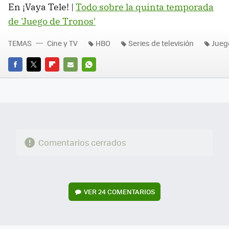
En ¡Vaya Tele! |
Todo sobre la quinta temporada
de 'Juego de Tronos'
TEMAS
Cine y TV
HBO
Series de televisión
Jueg
FACEBOOK
TWITTER
FLIPBOARD
E-
WHATSAPP
MAIL
Comentarios cerrados
VER
24 COMENTARIOS