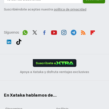
Suscribiéndote aceptas nuestra
política de privacidad
Síguenos
Wh
Twit
Fac
You
Inst
Tele
RSS
Flip
ats
ter
ebo
tub
agr
gra
boa
Link
Tikt
App
ok
e
am
m
rd
edI
ok
Suscríbete a
n
Apoya a Xataka y disfruta ventajas exclusivas
En Xataka hablamos de...
Streaming
Análisis