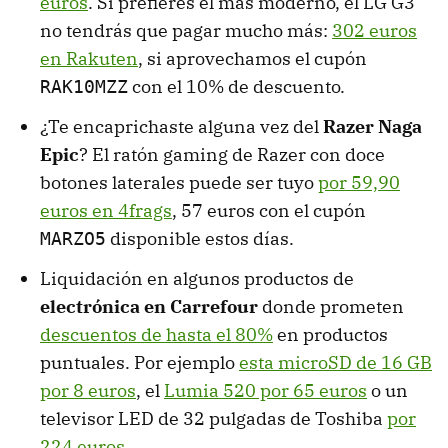
euros
. Si prefieres el más moderno, el LG G3
no tendrás que pagar mucho más:
302 euros
en Rakuten
, si aprovechamos el cupón
con el 10% de descuento.
RAK10MZZ
¿Te encaprichaste alguna vez del
Razer Naga
Epic
? El ratón gaming de Razer con doce
botones laterales puede ser tuyo
por 59,90
euros en 4frags
, 57 euros con el cupón
disponible estos días.
MARZO5
Liquidación en algunos productos de
electrónica en Carrefour
donde prometen
descuentos de hasta el 80%
en productos
puntuales. Por ejemplo
esta microSD de 16 GB
por 8 euros
, el
Lumia 520 por 65 euros
o un
televisor LED de 32 pulgadas de Toshiba
por
224 euros
.