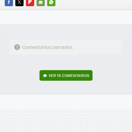
FACEBOOK
TWITTER
FLIPBOARD
E-
WHATSAPP
MAIL
Comentarios cerrados
VER
18 COMENTARIOS