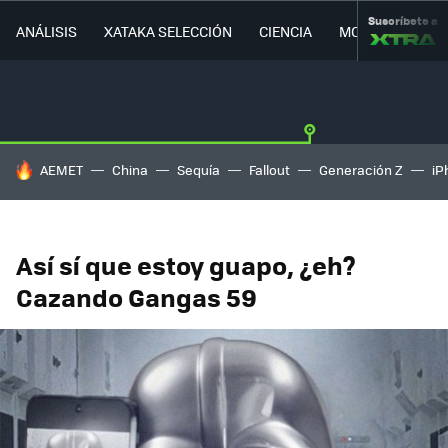
Suscríbete a
ANÁLISIS
XATAKA SELECCIÓN
CIENCIA
MOVILIDAD
HOY SE HABLA DE
AEMET
China
Sequía
Fallout
Generación Z
iP
Así sí que estoy guapo, ¿eh?
Cazando Gangas 59