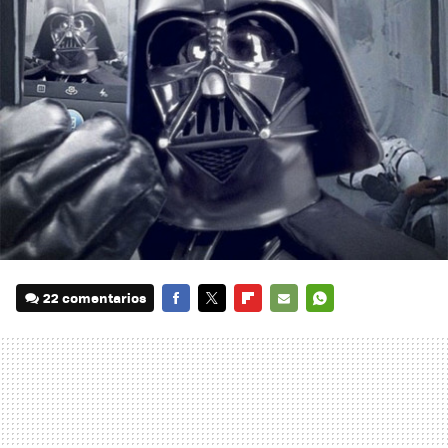
22 comentarios
FACEBOOK
TWITTER
FLIPBOARD
E-
WHATSAPP
MAIL