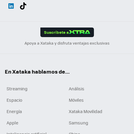
Wh
Twit
Fac
You
Inst
Tele
RSS
Flip
ats
ter
ebo
tub
agr
gra
boa
Link
Tikt
App
ok
e
am
m
rd
edI
ok
Suscríbete a
n
Apoya a Xataka y disfruta ventajas exclusivas
En Xataka hablamos de...
Streaming
Análisis
Espacio
Móviles
Energía
Xataka Movilidad
Apple
Samsung
Inteligencia artificial
China