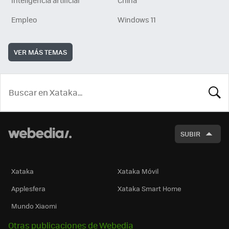
Empleo
Windows 11
VER MÁS TEMAS
BUSCA
SUBIR
Xataka
Xataka Móvil
Applesfera
Xataka Smart Home
Mundo Xiaomi
Otras publicaciones de Webedia