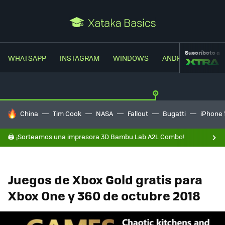
Suscríbete a
WHATSAPP
INSTAGRAM
WINDOWS
ANDROID
TRUC
HOY SE HABLA DE
China
Tim Cook
NASA
Fallout
Bugatti
iPhone 
🖨️ ¡Sorteamos una impresora 3D Bambu Lab A2L Combo!
Juegos de Xbox Gold gratis para
Xbox One y 360 de octubre 2018