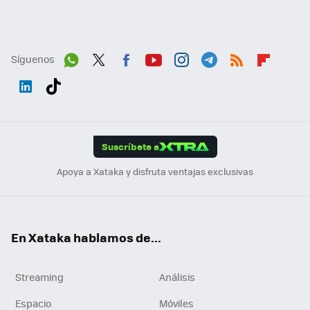
Síguenos
Wh
Twit
Fac
You
Inst
Tele
RSS
Flip
ats
ter
ebo
tub
agr
gra
boa
Link
Tikt
App
ok
e
am
m
rd
edI
ok
Suscríbete a
n
Apoya a Xataka y disfruta ventajas exclusivas
En Xataka hablamos de...
Streaming
Análisis
Espacio
Móviles