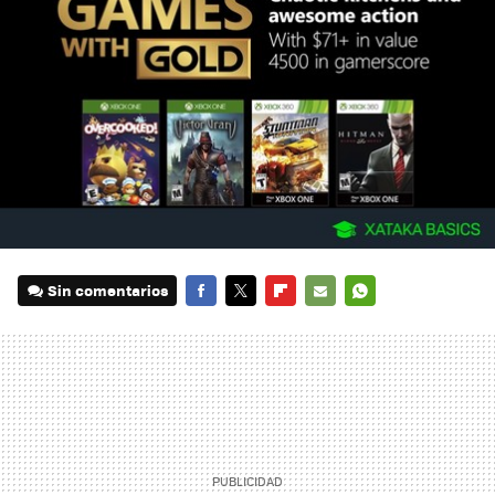
Sin comentarios
FACEBOOK
TWITTER
FLIPBOARD
E-
WHATSAPP
MAIL