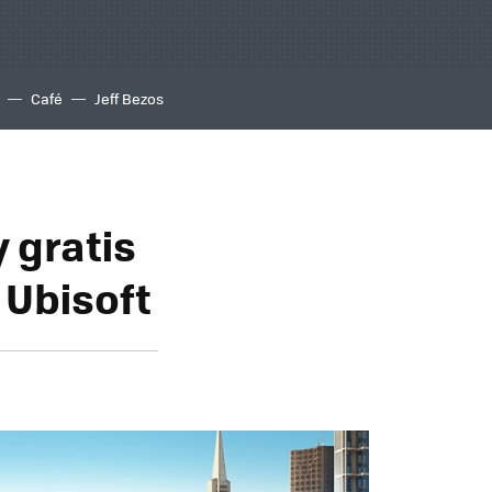
Café
Jeff Bezos
 gratis
 Ubisoft