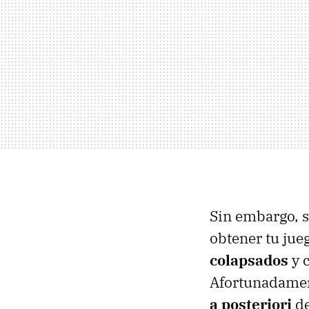
Sin embargo, s
obtener tu jue
colapsados
y 
Afortunadamen
a posteriori
de