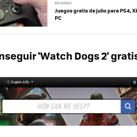
EN XATAKA
Juegos gratis de julio para PS4, X
PC
seguir 'Watch Dogs 2' grati