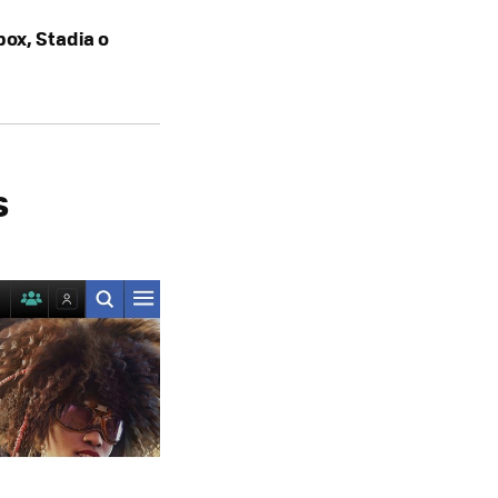
box, Stadia o
s