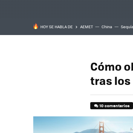
HOY SE HABLA DE
AEMET
China
Sequí
Cómo ob
tras lo
10 comentarios