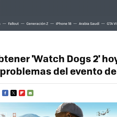
a
Fallout
Generación Z
iPhone 18
Arabia Saudí
GTA VI
tener 'Watch Dogs 2' hoy
s problemas del evento de
FACEBOOK
TWITTER
FLIPBOARD
E-
MAIL