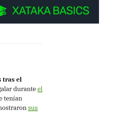
 tras el
egalar durante
el
e tenían
 mostraron
sus