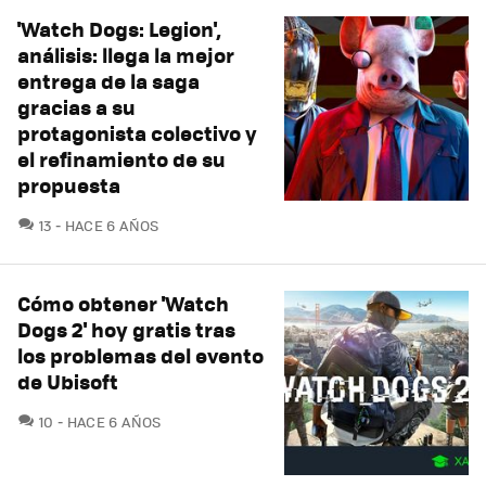
'Watch Dogs: Legion',
análisis: llega la mejor
entrega de la saga
gracias a su
protagonista colectivo y
el refinamiento de su
propuesta
COMENTARIOS
13
HACE 6 AÑOS
Cómo obtener 'Watch
Dogs 2' hoy gratis tras
los problemas del evento
de Ubisoft
COMENTARIOS
10
HACE 6 AÑOS