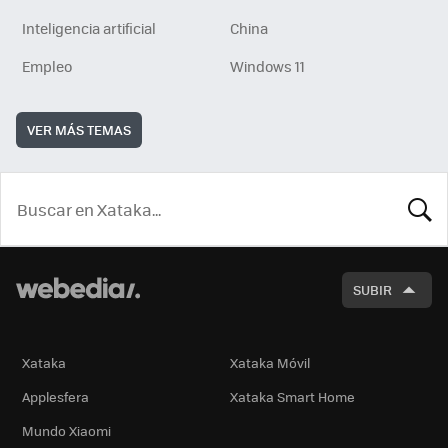
Inteligencia artificial
China
Empleo
Windows 11
VER MÁS TEMAS
BUSCA
SUBIR
Xataka
Xataka Móvil
Applesfera
Xataka Smart Home
Mundo Xiaomi