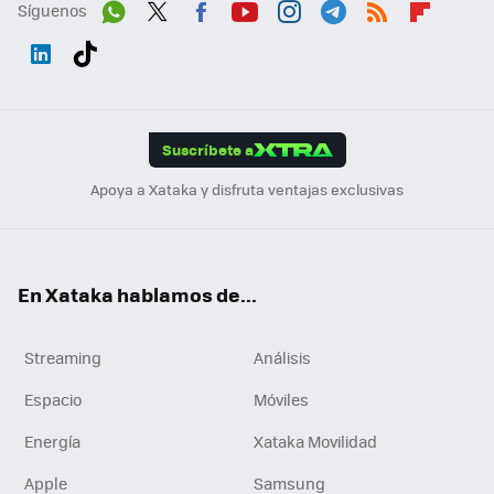
Síguenos
Wh
Twit
Fac
You
Inst
Tele
RSS
Flip
ats
ter
ebo
tub
agr
gra
boa
Link
Tikt
App
ok
e
am
m
rd
edI
ok
Suscríbete a
n
Apoya a Xataka y disfruta ventajas exclusivas
En Xataka hablamos de...
Streaming
Análisis
Espacio
Móviles
Energía
Xataka Movilidad
Apple
Samsung