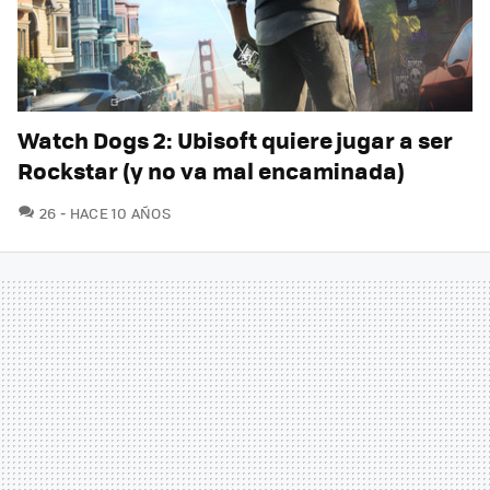
Watch Dogs 2: Ubisoft quiere jugar a ser
Rockstar (y no va mal encaminada)
COMENTARIOS
26
HACE 10 AÑOS