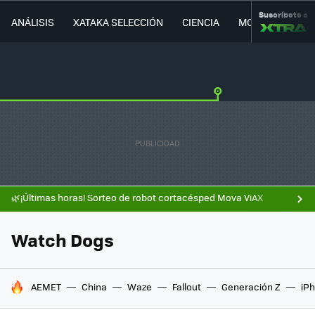
Suscríbete a
ANÁLISIS
XATAKA SELECCIÓN
CIENCIA
MOVILIDAD
🌿¡Últimas horas! Sorteo de robot cortacésped Mova ViAX
Watch Dogs
HOY SE HABLA DE
AEMET
China
Waze
Fallout
Generación Z
iPh