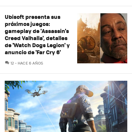
Ubisoft presenta sus
próximos juegos:
gameplay de 'Assassin's
Creed Valhalla', detalles
de 'Watch Dogs Legion' y
anuncio de 'Far Cry 6'
COMENTARIOS
12
HACE 6 AÑOS