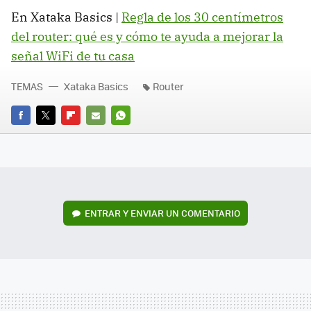
En Xataka Basics |
Regla de los 30 centímetros
del router: qué es y cómo te ayuda a mejorar la
señal WiFi de tu casa
TEMAS
Xataka Basics
Router
FACEBOOK
TWITTER
FLIPBOARD
E-
WHATSAPP
MAIL
ENTRAR Y ENVIAR UN COMENTARIO