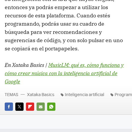
entonces ya podrás empezar a utilizar los
recursos de esta plataforma. Cuando estés
programando, podrás usar su cuadro de
búsqueda para ver recomendaciones y
sugerencias de código, y con solo pulsar en uno
se copiará en el portapapeles.
En Xataka Basics |
MusicLM: qué es, cómo funciona y
cómo crear música con la inteligencia artificial de
Google
TEMAS
Xataka Basics
Inteligencia artificial
Program
FACEBOOK
TWITTER
FLIPBOARD
E-
WHATSAPP
MAIL