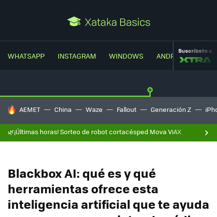
Suscríbete a
WHATSAPP
INSTAGRAM
WINDOWS
ANDROID
TRUC
HOY SE HABLA DE
AEMET
China
Waze
Fallout
Generación Z
iPh
🌿¡Últimas horas! Sorteo de robot cortacésped Mova ViAX
Blackbox AI: qué es y qué
herramientas ofrece esta
inteligencia artificial que te ayuda