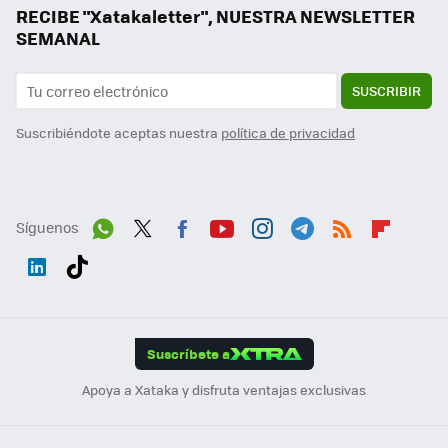
RECIBE "Xatakaletter", NUESTRA NEWSLETTER
SEMANAL
SUSCRIBIR
Suscribiéndote aceptas nuestra
política de privacidad
Síguenos
Wh
Twit
Fac
You
Inst
Tele
RSS
Flip
ats
ter
ebo
tub
agr
gra
boa
Link
Tikt
App
ok
e
am
m
rd
edI
ok
Suscríbete a
n
Apoya a Xataka y disfruta ventajas exclusivas