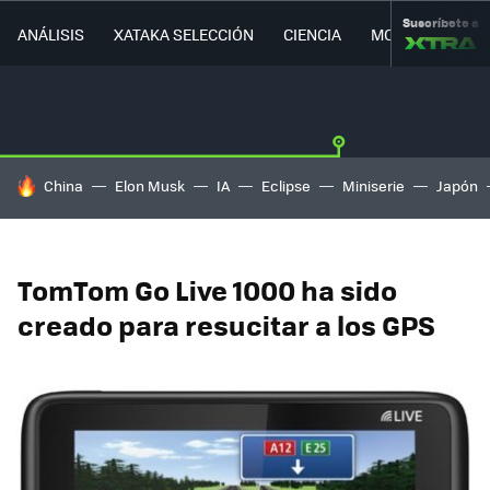
Suscríbete a
ANÁLISIS
XATAKA SELECCIÓN
CIENCIA
MOVILIDAD
HOY SE HABLA DE
China
Elon Musk
IA
Eclipse
Miniserie
Japón
TomTom Go Live 1000 ha sido
creado para resucitar a los GPS