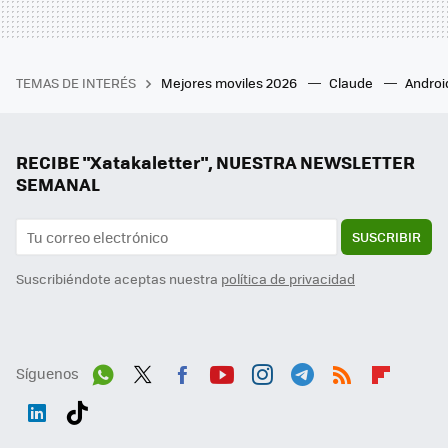
TEMAS DE INTERÉS
Mejores moviles 2026
Claude
Androi
RECIBE "Xatakaletter", NUESTRA NEWSLETTER
SEMANAL
SUSCRIBIR
Suscribiéndote aceptas nuestra
política de privacidad
Síguenos
Wh
Twit
Fac
You
Inst
Tele
RSS
Flip
ats
ter
ebo
tub
agr
gra
boa
Link
Tikt