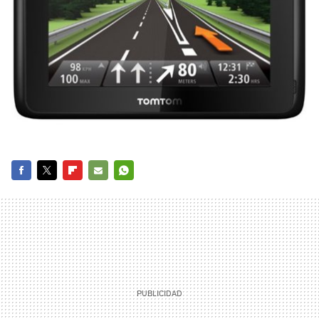
FACEBOOK
TWITTER
FLIPBOARD
E-
WHATSAPP
MAIL