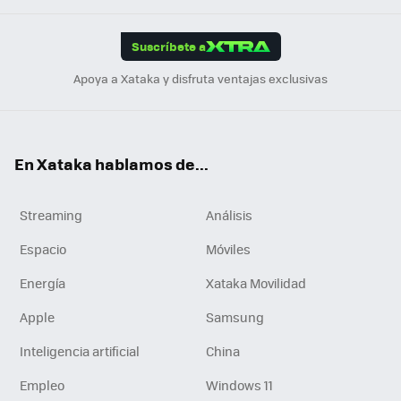
App
ok
e
am
m
rd
edI
ok
Suscríbete a
n
Apoya a Xataka y disfruta ventajas exclusivas
En Xataka hablamos de...
Streaming
Análisis
Espacio
Móviles
Energía
Xataka Movilidad
Apple
Samsung
Inteligencia artificial
China
Empleo
Windows 11