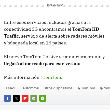
Entre esos servicios incluidos gracias a la
conectividad 3G encontramos el
TomTom HD
Traffic
, servicio de alerta sobre radares móviles
y búsqueda local en 16 países.
El nuevo TomTom Go Live se anunciará pronto y
llegará al mercado para este verano
.
Más información |
TomTom
.
TEMAS
Automóvil
Otros dispositivos
TomTom
Nav
FACEBOOK
TWITTER
FLIPBOARD
E-
WHATSAPP