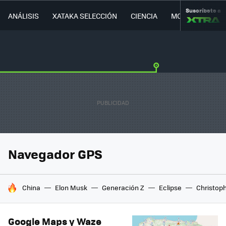
Suscríbete a
ANÁLISIS
XATAKA SELECCIÓN
CIENCIA
MOVILIDAD
Navegador GPS
HOY SE HABLA DE
China
Elon Musk
Generación Z
Eclipse
Christop
Google Maps y Waze