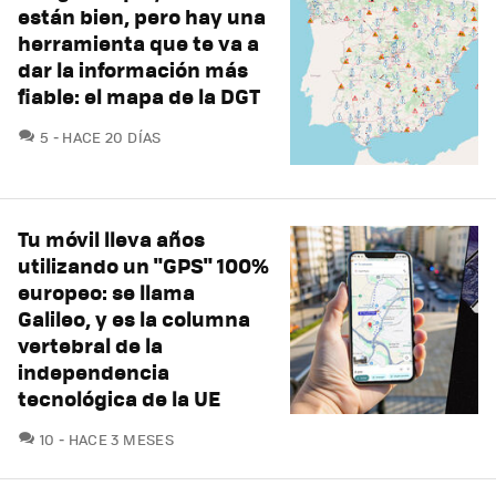
están bien, pero hay una
herramienta que te va a
dar la información más
fiable: el mapa de la DGT
COMENTARIOS
5
HACE 20 DÍAS
Tu móvil lleva años
utilizando un "GPS" 100%
europeo: se llama
Galileo, y es la columna
vertebral de la
independencia
tecnológica de la UE
COMENTARIOS
10
HACE 3 MESES