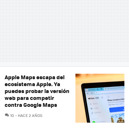
Apple Maps escapa del
ecosistema Apple. Ya
puedes probar la versión
web para competir
contra Google Maps
COMENTARIOS
10
HACE 2 AÑOS