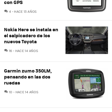
con GPS
COMENTARIOS
4
HACE 13 AÑOS
Nokia Here se instala en
el salpicadero de los
nuevos Toyota
COMENTARIOS
16
HACE 14 AÑOS
Garmin zumo 350LM,
pensando en las dos
ruedas
COMENTARIOS
10
HACE 14 AÑOS