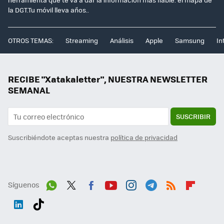
la DGT.Tu móvil lleva años..
OTROS TEMAS:
Streaming
Análisis
Apple
Samsung
In
RECIBE "Xatakaletter", NUESTRA NEWSLETTER
SEMANAL
SUSCRIBIR
Suscribiéndote aceptas nuestra
política de privacidad
Síguenos
Wh
Twit
Fac
You
Inst
Tele
RSS
Flip
ats
ter
ebo
tub
agr
gra
boa
Link
Tikt