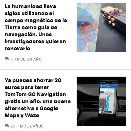
La humanidad lleva
siglos utilizando el
campo magnético de la
Tierra como guía de
navegación. Unos
investigadores quieren
renovarlo
COMENTARIOS
1
HACE UN AÑO
Ya puedes ahorrar 20
euros para tener
TomTom GO Navigation
gratis un año: una buena
alternativa a Google
Maps y Waze
COMENTARIOS
23
HACE 2 AÑOS