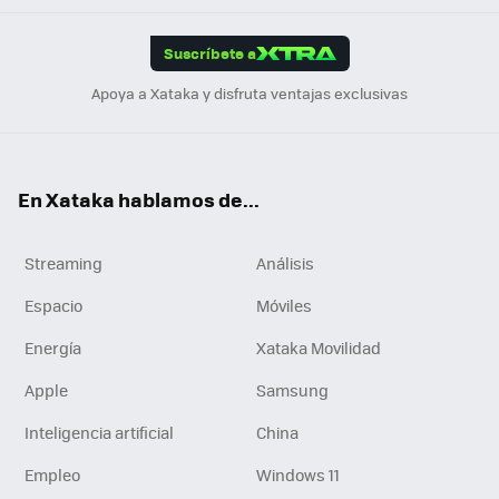
App
ok
e
am
m
rd
edI
ok
Suscríbete a
n
Apoya a Xataka y disfruta ventajas exclusivas
En Xataka hablamos de...
Streaming
Análisis
Espacio
Móviles
Energía
Xataka Movilidad
Apple
Samsung
Inteligencia artificial
China
Empleo
Windows 11