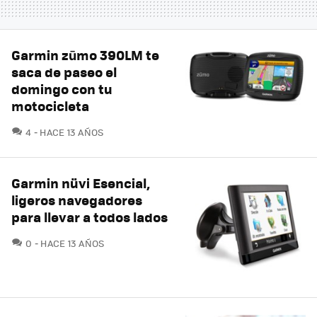
Garmin zūmo 390LM te
saca de paseo el
domingo con tu
motocicleta
COMENTARIOS
4
HACE 13 AÑOS
Garmin nüvi Esencial,
ligeros navegadores
para llevar a todos lados
COMENTARIOS
0
HACE 13 AÑOS