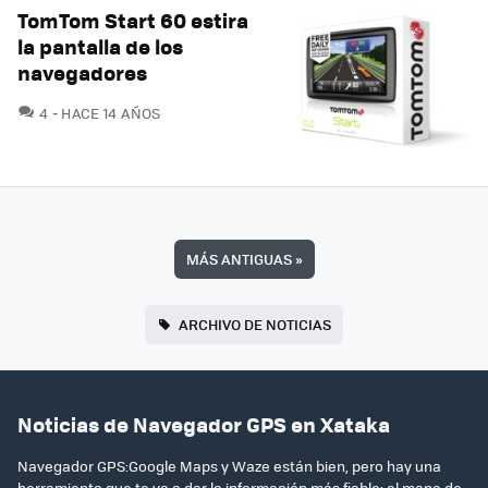
TomTom Start 60 estira
la pantalla de los
navegadores
COMENTARIOS
4
HACE 14 AÑOS
MÁS ANTIGUAS
»
ARCHIVO DE NOTICIAS
Noticias de Navegador GPS en Xataka
Navegador GPS:Google Maps y Waze están bien, pero hay una
herramienta que te va a dar la información más fiable: el mapa de